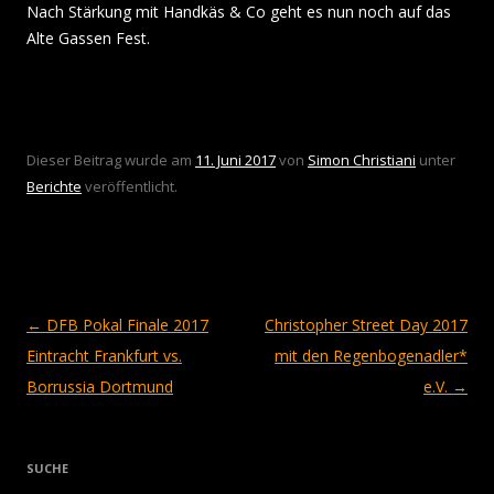
Nach Stärkung mit Handkäs & Co geht es nun noch auf das
Alte Gassen Fest.
Dieser Beitrag wurde am
11. Juni 2017
von
Simon Christiani
unter
Berichte
veröffentlicht.
Beitragsnavigation
←
DFB Pokal Finale 2017
Christopher Street Day 2017
Eintracht Frankfurt vs.
mit den Regenbogenadler*
Borrussia Dortmund
e.V.
→
SUCHE