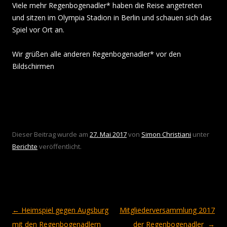
Viele mehr Regenbogenadler* haben die Reise angetreten
und sitzen im Olympia Stadion in Berlin und schauen sich das
Spiel vor Ort an.
Wir grüßen alle anderen Regenbogenadler* vor den
Bildschirmen
Dieser Beitrag wurde am
27. Mai 2017
von
Simon Christiani
unter
Berichte
veröffentlicht.
Beitragsnavigation
←
Heimspiel gegen Augsburg
Mitgliederversammlung 2017
mit den Regenbogenadlern
der Regenbogenadler
→