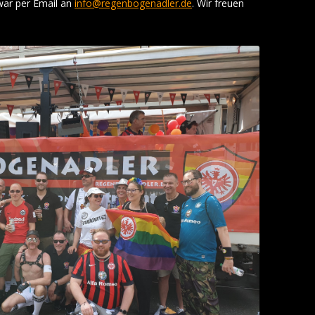
war per Email an
info@regenbogenadler.de
. Wir freuen