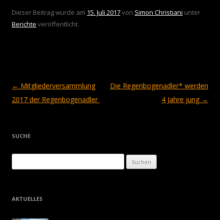
Dieser Beitrag wurde am
15. Juli 2017
von
Simon Christiani
unter
Berichte
veröffentlicht.
Beitragsnavigation
←
Mitgliederversammlung
Die Regenbogenadler* werden
2017 der Regenbogenadler
4 Jahre jung
→
SUCHE
Suchen
nach:
AKTUELLES