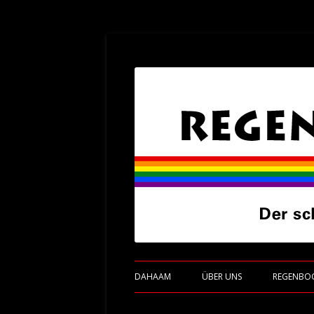
Der schwulesbische Fanclub von Eintracht
Regenbogenadler
DAHAAM
ÜBER UNS
REGENBO