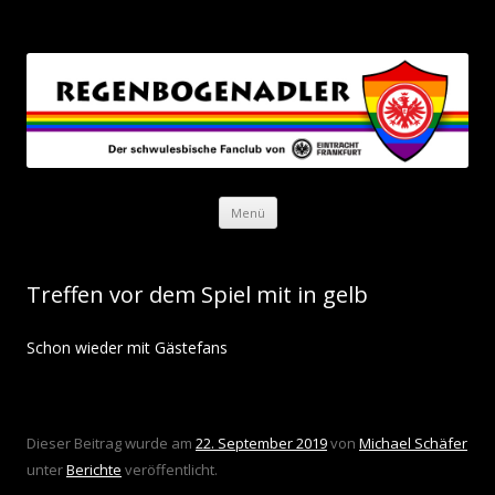
Regenbogenadler
Der schwulesbische Fanclub von Eintracht Frankfurt
Zum Inhalt springen
Menü
Treffen vor dem Spiel mit in gelb
Schon wieder mit Gästefans
Dieser Beitrag wurde am
22. September 2019
von
Michael Schäfer
unter
Berichte
veröffentlicht.