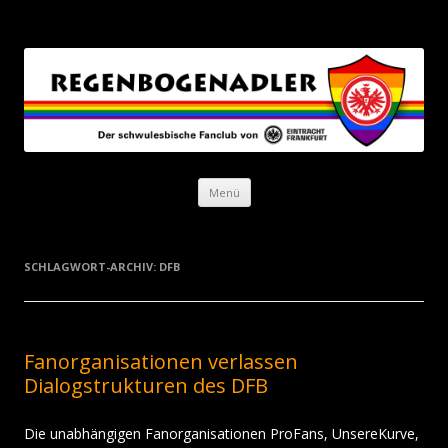
Regenbogenadler
Der schwulesbische Fanclub von Eintracht Frankfurt
Zum Inhalt springen
Menü
SCHLAGWORT-ARCHIV:
DFB
Fanorganisationen verlassen
Dialogstrukturen des DFB
Die unabhängigen Fanorganisationen ProFans, UnsereKurve,