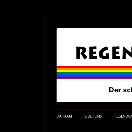
Der schwulesbische Fanclub von Eintracht
Regenbogenadler
DAHAAM
ÜBER UNS
REGENBO