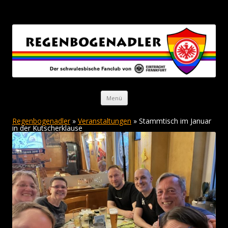
Regenbogenadler
Der schwulesbische Fanclub von Eintracht Frankfurt
Zum Inhalt springen
Menü
Regenbogenadler
»
Veranstaltungen
» Stammtisch im Januar
in der Kutscherklause